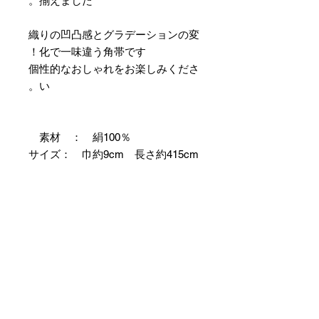
揃えました。
織りの凹凸感とグラデーションの変
化で一味違う角帯です！
個性的なおしゃれをお楽しみくださ
い。
素材 ： 絹100％
サイズ： 巾約9cm 長さ約415cm
＊両かがりの仕立て帯のため両端に
縫製耳があります。
＊天然繊維を主原料とした織物の
為、サイズには誤差を生じます。
あらかじめご了承ください。