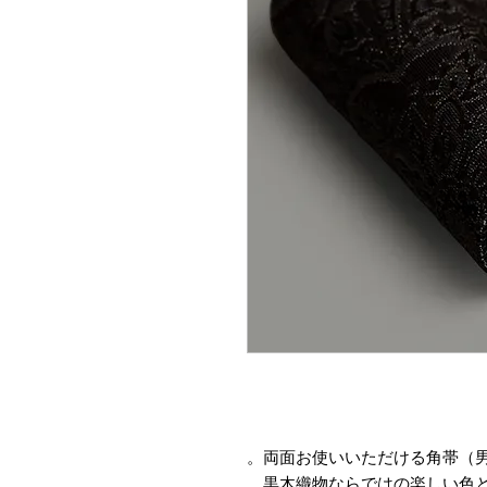
両面お使いいただける角帯（男
黒木織物ならではの楽しい色と