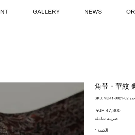
ENT
GALLERY
NEWS
OR
角帯・華紋 
SKU: MD41-0021-0
السعر
ضريبة شاملة
الكمية
*