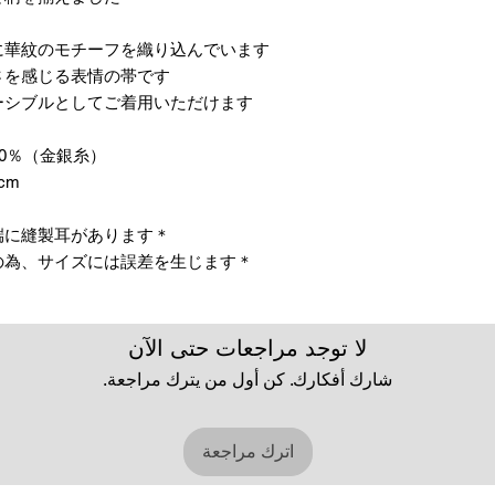
華紋のモチーフを織り込んでいます。
を感じる表情の帯です。
シブルとしてご着用いただけます。
0％（金銀糸）
cm
＊両かがりの仕立て帯のため両端に縫製耳があります。
＊天然繊維を主原料とした織物の為、サイズには誤差を生じます。
لا توجد مراجعات حتى الآن
شارك أفكارك. كن أول من يترك مراجعة.
اترك مراجعة