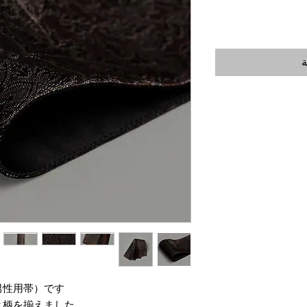
ة
性用帯）です。
柄を揃えました。