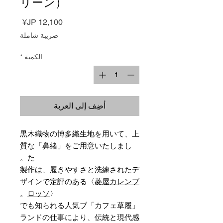
リーン）
السعر
ضريبة شاملة
الكمية
*
أضِف إلى العربة
黒木織物の博多織生地を用いて、上
質な「鼻緒」をご用意いたしまし
た。
製作は、履きやすさと洗練されたデ
ザインで定評のある〈
菱屋カレンブ
ロッソ
〉。
「カフェ草履」でも知られる人気ブ
ランドの仕事により、伝統と現代感