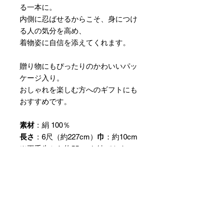
る一本に。
内側に忍ばせるからこそ、身につけ
る人の気分を高め、
着物姿に自信を添えてくれます。
贈り物にもぴったりのかわいいパッ
ケージ入り。
おしゃれを楽しむ方へのギフトにも
おすすめです。
素材
：絹 100％
長さ
：6尺（約227cm）
巾
：約10cm
※両手先から約55cmを結びやすい
よう柔らかく織り上げています。
＊3枚目の画像はパッケージ（包
装）イメージです。