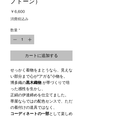
ノトーン）
価
￥6,600
格
消費税込み
数量
*
カートに追加する
せっかく着物をまとうなら、見えな
い部分まで心が“アガる”小物を。
博多織の
黒木織物
が帯づくりで培
った感性を生かし、
正絹の伊達締めを仕立てました。
帯屋ならではの配色センスで、ただ
の着付けの道具ではなく、
コーディネートの一部
として楽しめ