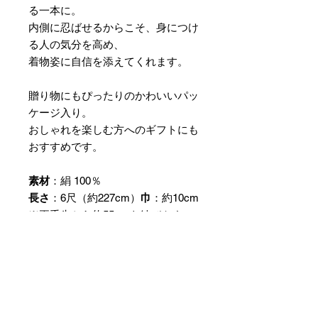
る一本に。
内側に忍ばせるからこそ、身につけ
る人の気分を高め、
着物姿に自信を添えてくれます。
贈り物にもぴったりのかわいいパッ
ケージ入り。
おしゃれを楽しむ方へのギフトにも
おすすめです。
素材
：絹 100％
長さ
：6尺（約227cm）
巾
：約10cm
※両手先から約55cmを結びやすい
よう柔らかく織り上げています。
＊3枚目の画像はパッケージ（包
装）イメージです。