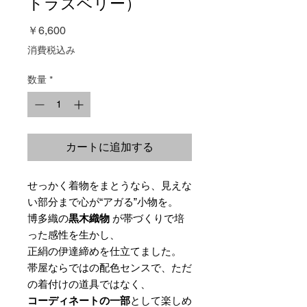
トラズベリー）
価
￥6,600
格
消費税込み
数量
*
カートに追加する
せっかく着物をまとうなら、見えな
い部分まで心が“アガる”小物を。
博多織の
黒木織物
が帯づくりで培
った感性を生かし、
正絹の伊達締めを仕立てました。
帯屋ならではの配色センスで、ただ
の着付けの道具ではなく、
コーディネートの一部
として楽しめ