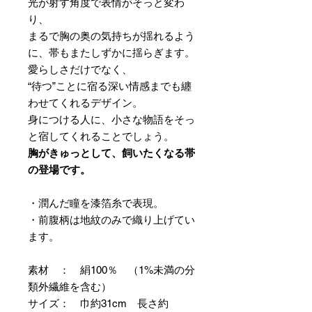
光が射す角度で表情がそっと変わ
り、
まるで胸の奥の気持ちが揺れるよう
に、帯もまたしずかに揺らぎます。
愛らしさだけでなく、
“待つ”ことに宿る深い情感までも纏
わせてくれるデザイン。
身につける人に、小さな物語をそっ
と宿してくれることでしょう。
胸がきゅっとして、飼いたくなる帯
の登場です。
・潤んだ瞳を漆箔糸で表現。
・前腹柄は地紋のみで織り上げてい
ます。
素材 ： 絹100％ （1%未満の分
類外繊維を含む）
サイズ： 巾約31cm 長さ約