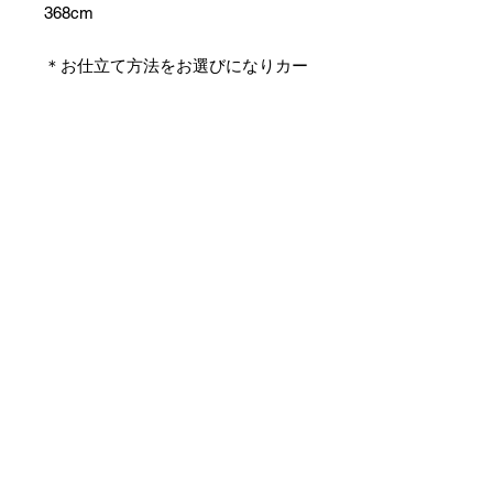
368cm
＊お仕立て方法をお選びになりカー
トへお進みください。
＊天然繊維を主原料とした織物の
為、サイズには誤差を生じます。
あらかじめご了承ください。
【予約購入と表示されている時】
在庫切れの場合に「予約購入」に切
り替わります。
そのままカートにお進みいただきご
購入いただきますと
受注生産させていただきます。
約１ヶ月～２ヶ月ほどの制作期間を
いただきますが、
新たに織り上げて納品させていただ
きます。