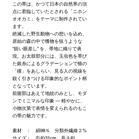
この帯は、かつて日本の自然界の頂
点に君臨していたとされる「ニホン
オオカミ」をテーマに制作されてい
ます。
絶滅した野生動物への想いを込め、
原始の森の中で獲物を狙うような
“鋭い眼差し” を、帯地に織りで表
現。お太鼓部分には、玉虫色を帯び
た銀糸によるグラデーションで狼の
「瞳」をあしらい、見る人の視線を
鋭く引きつける印象的なポイント柄
となっています。
前腹部はあえて地紋のみとし、モダ
ンでミニマルな印象 — 軽やかに、
小物次第で表情を変えられるのもこ
の帯の魅力です。
素材 ： 絹98％ 分類外繊維２%
サイズ： 巾約31cm 長さ約