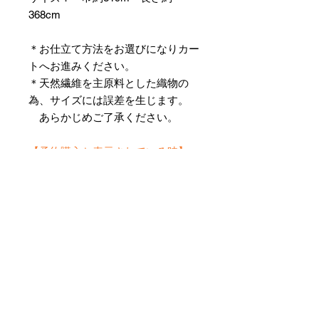
368cm
＊お仕立て方法をお選びになりカー
トへお進みください。
＊天然繊維を主原料とした織物の
為、サイズには誤差を生じます。
あらかじめご了承ください。
【予約購入と表示されている時】
在庫切れの場合に「予約購入」に切
り替わります。
そのままカートにお進みいただきご
購入いただきますと
受注生産させていただきます。
約１ヶ月～２ヶ月ほどの制作期間を
いただきますが、
新たに織り上げて納品させていただ