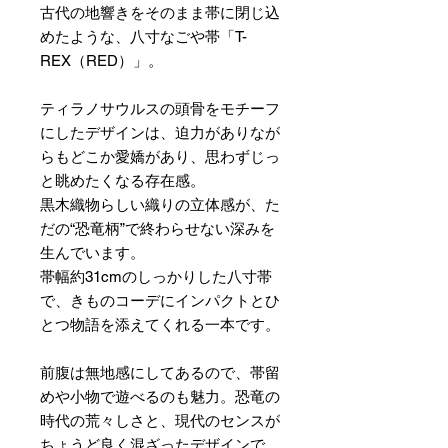
古代の地響きをそのまま帯に閉じ込
めたような、八寸なごや帯「T-
REX（RED）」。
ティラノサウルスの頭骨をモチーフ
にしたデザインは、迫力がありなが
らもどこか愛嬌があり、思わずじっ
と眺めたくなる存在感。
黒木織物らしい織りの立体感が、た
だの“恐竜柄”で終わらせない深みを
生んでいます。
帯幅約31cmのしっかりした八寸帯
で、きものコーデにインパクトとひ
とつ物語を添えてくれる一本です。
前腹は無地感にしてあるので、帯留
めや小物で遊べるのも魅力。恐竜の
時代の荒々しさと、現代のセンスが
ちょうど良く混ざったデザインで