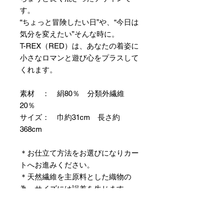
す。
“ちょっと冒険したい日”や、“今日は
気分を変えたい”そんな時に。
T-REX（RED）は、あなたの着姿に
小さなロマンと遊び心をプラスして
くれます。
素材 ： 絹80％ 分類外繊維
20％
サイズ： 巾約31cm 長さ約
368cm
＊お仕立て方法をお選びになりカー
トへお進みください。
＊天然繊維を主原料とした織物の
為、サイズには誤差を生じます。
あらかじめご了承ください。