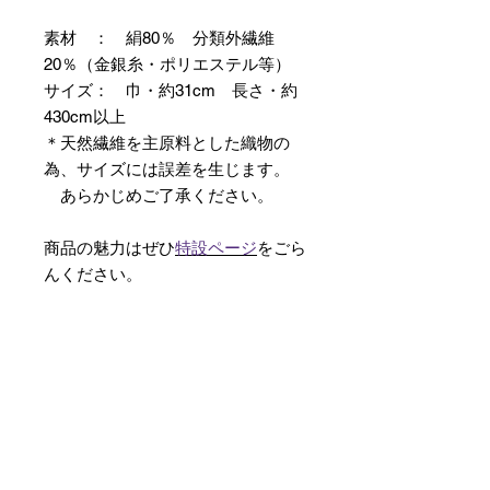
素材 ： 絹80％ 分類外繊維
20％（金銀糸・ポリエステル等）
サイズ： 巾・約31cm 長さ・約
430cm以上
＊天然繊維を主原料とした織物の
為、サイズには誤差を生じます。
あらかじめご了承ください。
商品の魅力はぜひ
特設ページ
をごら
んください。
【予約購入と表示されている時】
在庫切れの場合に「予約購入」に切
り替わります。
そのままカートにお進みいただきご
購入いただきますと
受注生産させていただきます。