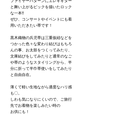
ファイヤーパターンにエレキギター
と舞い上がるピックを描いたロック
な一本!!
ぜひ、コンサートやイベントにも着
用いただきたい帯です！
黒木織物の兵児帯は三重仮紐などを
つかった色々な変わり結びはもちろ
んの事、お太鼓をつくってみたり、
文庫結びをしてみたりと通常のなご
や帯のようなスタイリングから、半
分に折って半巾帯使いをしてみたり
と自由自在。
薄くて軽い生地ながら適度なハリ感
も〇。
しわも気になりにくいので、ご旅行
先でお着物を楽しみたい時の
お供にも！