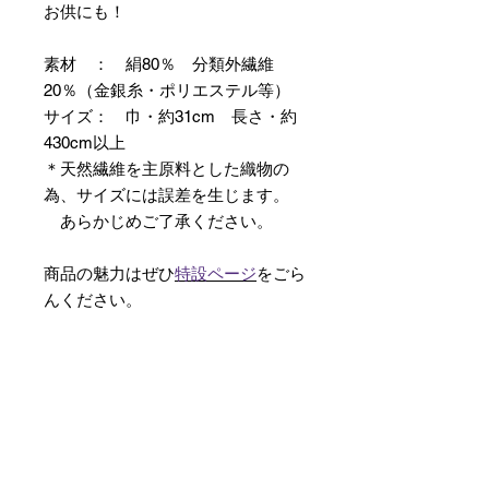
お供にも！
素材 ： 絹80％ 分類外繊維
20％（金銀糸・ポリエステル等）
サイズ： 巾・約31cm 長さ・約
430cm以上
＊天然繊維を主原料とした織物の
為、サイズには誤差を生じます。
あらかじめご了承ください。
商品の魅力はぜひ
特設ページ
をごら
んください。
【予約購入と表示されている時】
在庫切れの場合に「予約購入」に切
り替わります。
そのままカートにお進みいただきご
購入いただきますと