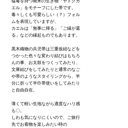
猛毒を持つ南米の生き物「ヤドクガ
エル」をモチーフにした帯です。
毒々しくも可愛らしい（？）フォル
ムを表現していますが、
カエルは「無事に帰る」「ご縁が還
る」などの縁起ものでもあります。
黒木織物の兵児帯は三重仮紐などを
つかった色々な変わり結びはもちろ
んの事、お太鼓をつくってみたり、
文庫結びをしてみたりと通常のなご
や帯のようなスタイリングから、半
分に折って半巾帯使いをしてみたり
と自由自在。
薄くて軽い生地ながら適度なハリ感
も〇。
しわも気になりにくいので、ご旅行
先でお着物を楽しみたい時の