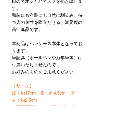
自のネオジャパネスクを描き出しま
す。
和装にも洋装にも自然に馴染み、持
つ人の個性を際立たせる、満足度の
高い逸品です。
本商品はペンケース本体となってお
ります。
筆記具（ボールペンや万年筆等）は
付属いたしませんので
お好みのものをご用意ください。
【サイズ】
縦：約17cm 横：約4.5cm 厚
み：約2.5cm
（収納可能なペンの長さ16cmま
で）
※ハンドメイドのため、サイズには
多少の誤差が生じる場合がございま