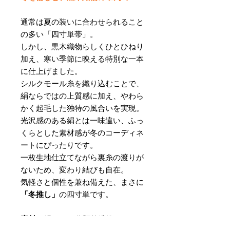
通常は夏の装いに合わせられること
の多い「四寸単帯」。
しかし、黒木織物らしくひとひねり
加え、寒い季節に映える特別な一本
に仕上げました。
シルクモール糸を織り込むことで、
絹ならではの上質感に加え、やわら
かく起毛した独特の風合いを実現。
光沢感のある絹とは一味違い、ふっ
くらとした素材感が冬のコーディネ
ートにぴったりです。
一枚生地仕立てながら裏糸の渡りが
ないため、変わり結びも自在。
気軽さと個性を兼ね備えた、まさに
「冬推し」
の四寸単です。
素材
：絹90％ 分類外繊維10％