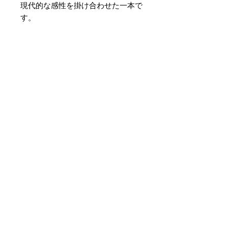
現代的な感性を掛け合わせた一本で
す。
素材 ： 絹100％
サイズ： 巾約16cm 長さ約
420cm
＊天然繊維を主原料とした織物の
為、サイズには誤差を生じます。
あらかじめご了承ください。
まだレビューはありません
最初のレビューを書きませんか？
あなたのご意見・ご要望をぜひ共有
してください。