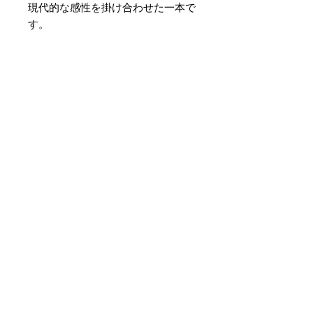
現代的な感性を掛け合わせた一本で
す。
素材 ： 絹100％
サイズ： 巾約16cm 長さ約
420cm
＊天然繊維を主原料とした織物の
為、サイズには誤差を生じます。
あらかじめご了承ください。
まだレビューはありません
最初のレビューを書きませんか？
あなたのご意見・ご要望をぜひ共有
してください。