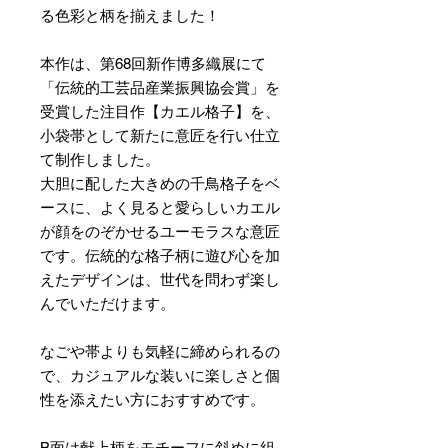
る色彩と柄を揃えました！
本作は、第68回新作博多織展にて
「伝統的工芸品産業振興協会賞」を
受賞した注目作【カエル格子】を、
小袋帯として新たに意匠を行い仕立
て制作しました。
大胆に配した大きめの千鳥格子をベ
ースに、よく見ると愛らしいカエル
が顔をのぞかせるユーモラスな意匠
です。伝統的な格子柄に遊び心を加
えたデザインは、世代を問わず楽し
んでいただけます。
なごや帯よりも気軽に締められるの
で、カジュアルな装いに楽しさと個
性を添えたい方におすすめです。
B面は献上柄をモチーフに斜めに組