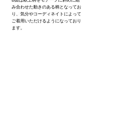
み合わせた動きのある柄となってお
り、気分やコーディネイトによって
ご着用いただけるようになっており
ます。
素材 ： 絹100％
サイズ： 巾約16cm 長さ約
420cm
＊天然繊維を主原料とした織物の
為、サイズには誤差を生じます。
あらかじめご了承ください。
まだレビューはありません
最初のレビューを書きませんか？