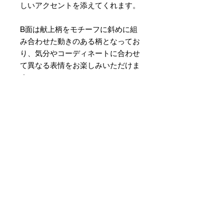
しいアクセントを添えてくれます。
B面は献上柄をモチーフに斜めに組
み合わせた動きのある柄となってお
り、気分やコーディネートに合わせ
て異なる表情をお楽しみいただけま
す。
素材 ： 絹100％
サイズ： 巾約16cm 長さ約
420cm
＊天然繊維を主原料とした織物の
為、サイズには誤差を生じます。
あらかじめご了承ください。