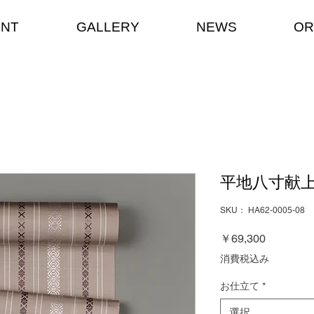
ENT
GALLERY
NEWS
OR
平地八寸献
SKU： HA62-0005-08
価
￥69,300
格
消費税込み
お仕立て
*
選択