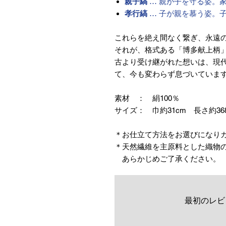
親子縞
… 親が子を守る姿。
孝行縞
… 子が親を慕う姿。
これらを絶え間なく繋ぎ、永遠
それが、格式ある「博多献上柄
古より受け継がれた想いは、現
て、今も変わらず息づいていま
素材 ： 絹100％
サイズ： 巾約31cm 長さ約36
＊お仕立て方法をお選びになり
＊天然繊維を主原料とした織物
あらかじめご了承ください。
最初のレビ