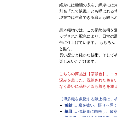
経糸には極細の糸を、緯糸には
別名「たて畝織」とも呼ばれる
現在では生産できる織元も限ら
黒木織物では、この伝統技術を
ップされた配色により、日常の
帯に仕上げています。 もちろん
と貼付。
長い歴史と確かな技術、そして
楽しみいただけます。
こちらの商品は【茶鼠色】。ニ
深みを差した、洗練された色合
なく装いに品格と落ち着きを添
【博多織を象徴する献上柄は、
独鈷
… 魔を祓い、悟りへ導
華皿
… 供花皿に由来し、敬