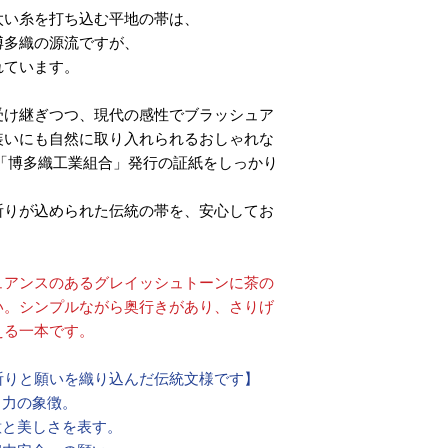
太い糸を打ち込む平地の帯は、
博多織の源流ですが、
れています。
受け継ぎつつ、現代の感性でブラッシュア
装いにも自然に取り入れられるおしゃれな
「博多織工業組合」発行の証紙をしっかり
祈りが込められた伝統の帯を、安心してお
ュアンスのあるグレイッシュトーンに茶の
い。シンプルながら奥行きがあり、さりげ
える一本です。
祈りと願いを織り込んだ伝統文様です】
く力の象徴。
意と美しさを表す。