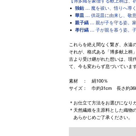
【博多織を象徴する献上柄は、
独鈷
… 魔を祓い、悟りへ導
華皿
… 供花皿に由来し、敬
親子縞
… 親が子を守る姿。
孝行縞
… 子が親を慕う姿。
これらを絶え間なく繋ぎ、永遠
それが、格式ある「博多献上柄
古より受け継がれた想いは、現
て、今も変わらず息づいていま
素材 ： 絹100％
サイズ： 巾約31cm 長さ約36
＊お仕立て方法をお選びになり
＊天然繊維を主原料とした織物
あらかじめご了承ください。