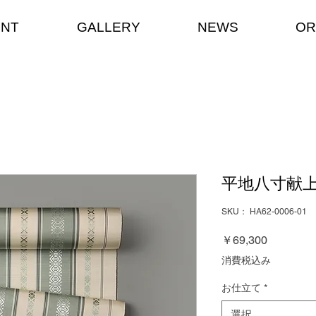
ENT
GALLERY
NEWS
OR
平地八寸献
SKU： HA62-0006-01
価
￥69,300
格
消費税込み
お仕立て
*
選択