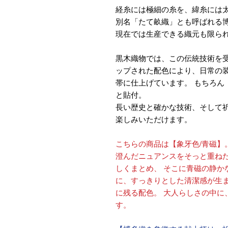
経糸には極細の糸を、緯糸には
別名「たて畝織」とも呼ばれる
現在では生産できる織元も限ら
黒木織物では、この伝統技術を
ップされた配色により、日常の
帯に仕上げています。 もちろん
と貼付。
長い歴史と確かな技術、そして
楽しみいただけます。
こちらの商品は【象牙色/青磁】
澄んだニュアンスをそっと重ねた
しくまとめ、 そこに青磁の静か
に、すっきりとした清潔感が生ま
に残る配色。 大人らしさの中に
す。