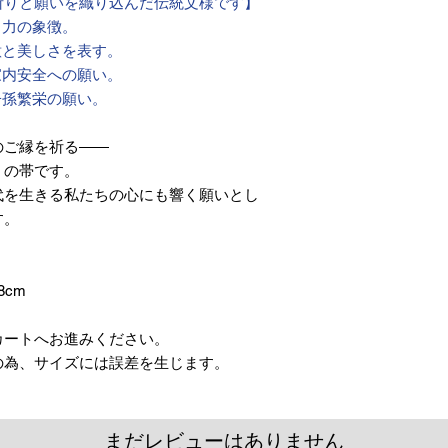
祈りと願いを織り込んだ伝統文様です】
く力の象徴。
意と美しさを表す。
家内安全への願い。
子孫繁栄の願い。
のご縁を祈る――
」の帯です。
代を生きる私たちの心にも響く願いとし
す。
8cm
カートへお進みください。
の為、サイズには誤差を生じます。
まだレビューはありません