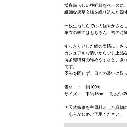
博多織らしい整経縞をベースに
繊細な唐草文様を織り込んだ四
一枚生地ならではの軽やかさと
単衣の季節はもちろん、袷の時
すっきりとした縞の表情に、さ
カジュアルな装いから少し上品
博多織特有の締めやすさと、き
です。
季節を問わず、日々の装いに取
素材 ： 絹100％
サイズ： 巾約16cm 長さ約42
＊天然繊維を主原料とした織物
あらかじめご了承ください。