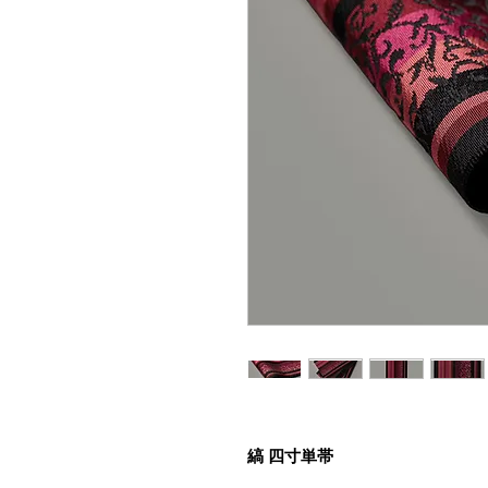
縞 四寸単帯