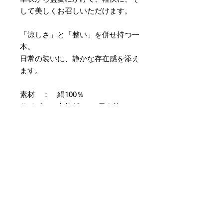
して美しくお召しいただけます。
「涼しさ」と「整い」を併せ持つ一
本。
日常の装いに、静かな存在感を添え
ます。
素材 ： 絹100％
サイズ： 巾約16cm 長さ約
420cm
＊本商品は専用の太い糸を用い、ざ
っくりとした織組織にて織り上げて
おります。つきましては特有のフシ
などが見られますが、異常ではあり
ませんので事前にご了承のほどお願
いいたします。
＊天然繊維を主原料とした織物の
為、サイズには誤差を生じます。