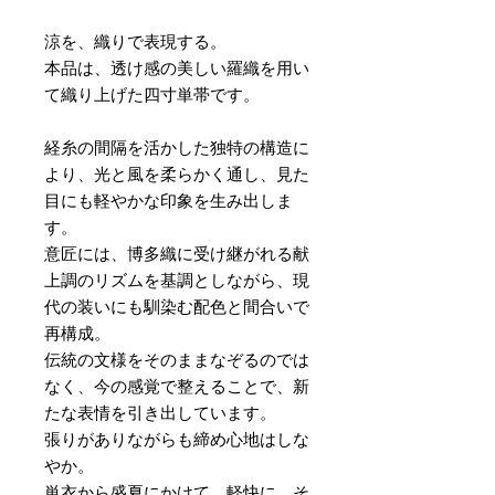
涼を、織りで表現する。
本品は、透け感の美しい羅織を用い
て織り上げた四寸単帯です。
経糸の間隔を活かした独特の構造に
より、光と風を柔らかく通し、見た
目にも軽やかな印象を生み出しま
す。
意匠には、博多織に受け継がれる献
上調のリズムを基調としながら、現
代の装いにも馴染む配色と間合いで
再構成。
伝統の文様をそのままなぞるのでは
なく、今の感覚で整えることで、新
たな表情を引き出しています。
張りがありながらも締め心地はしな
やか。
単衣から盛夏にかけて、軽快に、そ