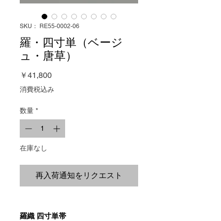
SKU： RE55-0002-06
羅・四寸単（ベージ
ュ・唐草）
価
￥41,800
格
消費税込み
数量
*
在庫なし
再入荷通知をリクエスト
羅織 四寸単帯