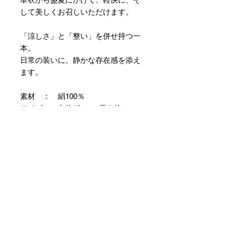
して美しくお召しいただけます。
「涼しさ」と「整い」を併せ持つ一
本。
日常の装いに、静かな存在感を添え
ます。
素材 ： 絹100％
サイズ： 巾約16cm 長さ約
420cm
＊本商品は専用の太い糸を用い、ざ
っくりとした織組織にて織り上げて
おります。つきましては特有のフシ
などが見られますが、異常ではあり
ませんので事前にご了承のほどお願
いいたします。
＊天然繊維を主原料とした織物の
為、サイズには誤差を生じます。