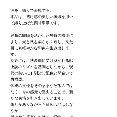
涼を、織りで表現する。
本品は、透け感の美しい羅織を用い
て織り上げた四寸単帯です。
経糸の間隔を活かした独特の構造に
より、光と風を柔らかく通し、見た
目にも軽やかな印象を生み出しま
す。
意匠には、博多織に受け継がれる献
上調のリズムを基調としながら、現
代の装いにも馴染む配色と間合いで
再構成。
伝統の文様をそのままなぞるのでは
なく、今の感覚で整えることで、新
たな表情を引き出しています。
張りがありながらも締め心地はしな
やか。
単衣から盛夏にかけて、軽快に、そ