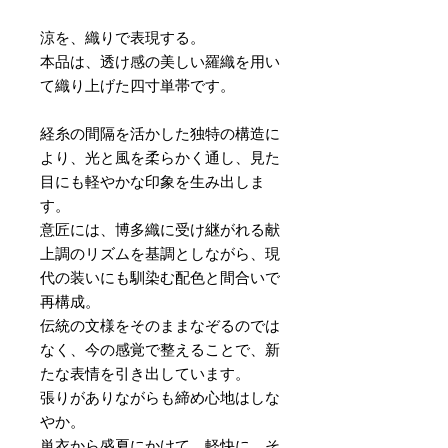
涼を、織りで表現する。
本品は、透け感の美しい羅織を用い
て織り上げた四寸単帯です。
経糸の間隔を活かした独特の構造に
より、光と風を柔らかく通し、見た
目にも軽やかな印象を生み出しま
す。
意匠には、博多織に受け継がれる献
上調のリズムを基調としながら、現
代の装いにも馴染む配色と間合いで
再構成。
伝統の文様をそのままなぞるのでは
なく、今の感覚で整えることで、新
たな表情を引き出しています。
張りがありながらも締め心地はしな
やか。
単衣から盛夏にかけて、軽快に、そ