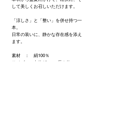
して美しくお召しいただけます。
「涼しさ」と「整い」を併せ持つ一
本。
日常の装いに、静かな存在感を添え
ます。
素材 ： 絹100％
サイズ： 巾約16cm 長さ約
420cm
＊本商品は専用の太い糸を用い、ざ
っくりとした織組織にて織り上げて
おります。つきましては特有のフシ
などが見られますが、異常ではあり
ませんので事前にご了承のほどお願
いいたします。
＊天然繊維を主原料とした織物の
為、サイズには誤差を生じます。