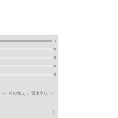
1
0
0
0
0
価
並び替え：
関連度順