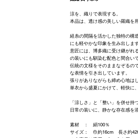
涼を、織りで表現する。
本品は、透け感の美しい羅織を
経糸の間隔を活かした独特の構
にも軽やかな印象を生み出しま
意匠には、博多織に受け継がれ
の装いにも馴染む配色と間合い
伝統の文様をそのままなぞるの
な表情を引き出しています。
張りがありながらも締め心地は
単衣から盛夏にかけて、軽快に
「涼しさ」と「整い」を併せ持
日常の装いに、静かな存在感を
素材 ： 絹100％
サイズ： 巾約16cm 長さ約42