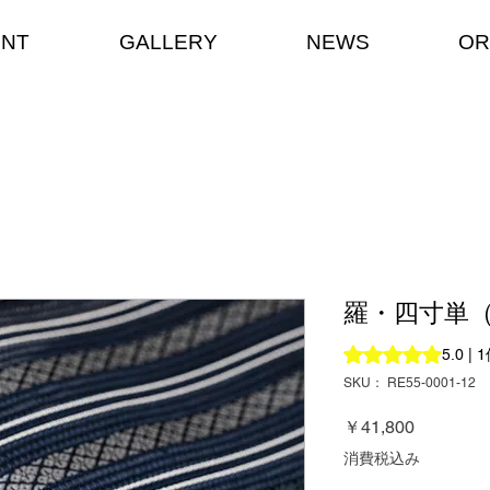
ENT
GALLERY
NEWS
OR
羅・四寸単
評価は1件のレビュ
5.0 
SKU： RE55-0001-12
価
￥41,800
格
消費税込み