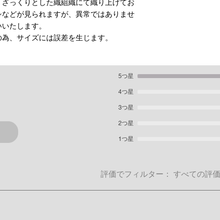
、ざっくりとした織組織にて織り上げてお
シなどが見られますが、異常ではありませ
いいたします。
の為、サイズには誤差を生じます。
5つ星
ます。
4つ星
3つ星
2つ星
1つ星
評価でフィルター：
すべての評