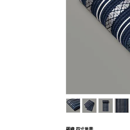
羅織 四寸単帯