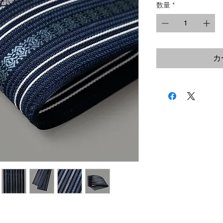
数量
*
カ