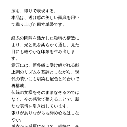
涼を、織りで表現する。
本品は、透け感の美しい羅織を用い
て織り上げた四寸単帯です。
経糸の間隔を活かした独特の構造に
より、光と風を柔らかく通し、見た
目にも軽やかな印象を生み出しま
す。
意匠には、博多織に受け継がれる献
上調のリズムを基調としながら、現
代の装いにも馴染む配色と間合いで
再構成。
伝統の文様をそのままなぞるのでは
なく、今の感覚で整えることで、新
たな表情を引き出しています。
張りがありながらも締め心地はしな
やか。
単衣から盛夏にかけて、軽快に、そ