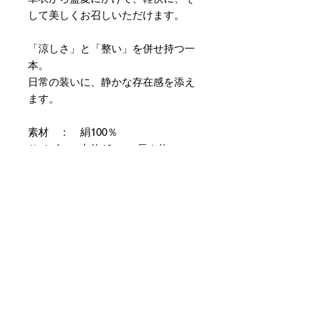
して美しくお召しいただけます。
「涼しさ」と「整い」を併せ持つ一
本。
日常の装いに、静かな存在感を添え
ます。
素材 ： 絹100％
サイズ： 巾約16cm 長さ約
420cm
＊本商品は専用の太い糸を用い、ざ
っくりとした織組織にて織り上げて
おります。つきましては特有のフシ
などが見られますが、異常ではあり
ませんので事前にご了承のほどお願
いいたします。
＊天然繊維を主原料とした織物の
為、サイズには誤差を生じます。