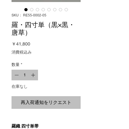
SKU： RE55-0002-05
羅・四寸単（黒×黒・
唐草）
価
￥41,800
格
消費税込み
数量
*
在庫なし
再入荷通知をリクエスト
羅織 四寸単帯