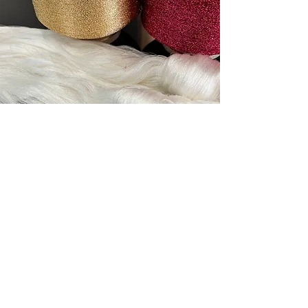
​素材は正絹ベース。
織物の基礎となる素材は、経糸・緯糸ともに絹
糸を用いています。
それら正絹の生地を土台に、柄糸としていわゆ
る金銀糸や箔素材、
独特な艶のあるラメ糸など、狙った表現に合わ
せながらチョイスし、