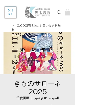
ME
NU
＊10,000円以上のお買い物送料無
料
きものサローネ
2025
السبت، 01 نوفمبر
  |  
千代田区