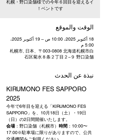
札幌・野口染舗様での今年６回目を迎えるイ
ベントです！
الوقت والموقع
18 أكتوبر 2025، 10:00 ص – 19 أكتوبر 2025،
5:00 م
札幌市, 日本、〒003-0808 北海道札幌市白
石区菊水８条２丁目２−９ 野口染舗
نبذة عن الحدث
KIRUMONO FES SAPPORO 
2025
今年で6年目を迎える「KIRUMONO FES 
SAPPORO」を、10月18日（土）・19日
（日）の2日間開催いたします。
会場
：野口染舗（札幌市）
時間
：10:00〜
17:00※駐車場に限りがありますので、公共
交通機関をご利用ください。