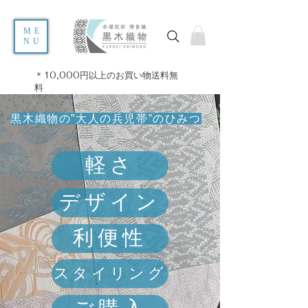
ME
NU
＊10,000円以上のお買い物送料無
料
​黒木織物の”大人の兵児帯”のひみつ
軽さ
デザイン
利便性
スタイリング