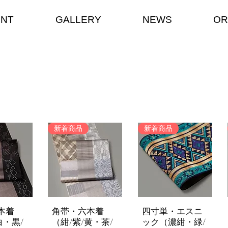
ENT
GALLERY
NEWS
OR
新着商品
新着商品
本着
角帯・六本着
四寸単・エスニ
nsicht
Schnellansicht
Schnellansicht
白・黒/
（紺/紫/黄・茶/
ック（濃紺・緑/