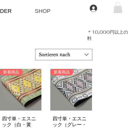
Anmelden
DER
SHOP
​＊10,000円以
料
Sortieren nach
新着商品
新着商品
四寸単・エスニ
四寸単・エスニ
Schnellansicht
Schnellansicht
ック（白・黄
ック（グレー・