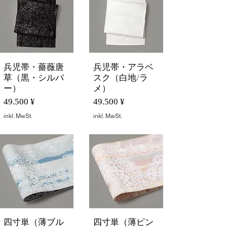
兵児帯・薔薇唐
兵児帯・アラベ
Schnellansicht
Schnellansicht
草（黒・シルバ
スク（白地/ラ
ー）
メ）
Preis
Preis
49.500 ¥
49.500 ¥
inkl. MwSt.
inkl. MwSt.
四寸単（薄ブル
四寸単（薄ピン
Schnellansicht
Schnellansicht