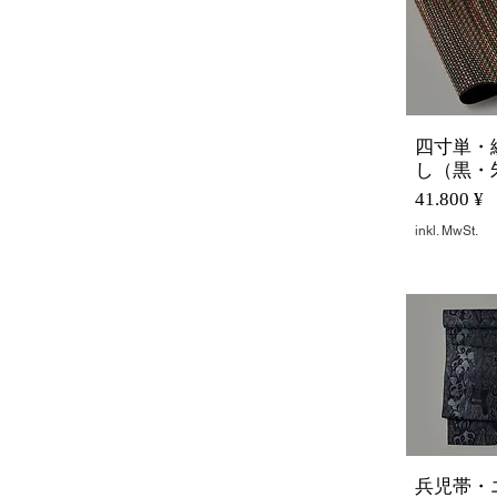
四寸単・
Schnella
し（黒・
Preis
41.800 ¥
inkl. MwSt.
兵児帯・
Schnella