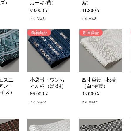
ネズ）
カーキ/黄）
紫）
Preis
Preis
99.000 ¥
41.800 ¥
inkl. MwSt.
inkl. MwSt.
新着商品
新着商品
エスニ
小袋帯・ワンち
四寸単帯・松菱
nsicht
Schnellansicht
Schnellansicht
アン・
ゃん柄（黒/紺）
（白/薄藤）
コイズ）
Preis
Preis
66.000 ¥
33.000 ¥
inkl. MwSt.
inkl. MwSt.