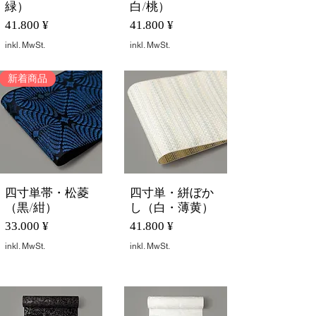
緑）
白/桃）
Preis
Preis
41.800 ¥
41.800 ¥
inkl. MwSt.
inkl. MwSt.
新着商品
四寸単帯・松菱
四寸単・絣ぼか
Schnellansicht
Schnellansicht
（黒/紺）
し（白・薄黄）
Preis
Preis
33.000 ¥
41.800 ¥
inkl. MwSt.
inkl. MwSt.