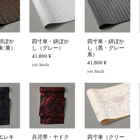
絣ぼか
四寸単・絣ぼか
四寸単・絣ぼか
nsicht
Schnellansicht
Schnellansicht
朱/黄）
し（グレー）
し（黒・グレー
系）
Preis
41.800 ¥
Preis
41.800 ¥
inkl. MwSt.
inkl. MwSt.
エレキ
兵児帯・ヤドク
四寸単（クリー
nsicht
Schnellansicht
Schnellansicht