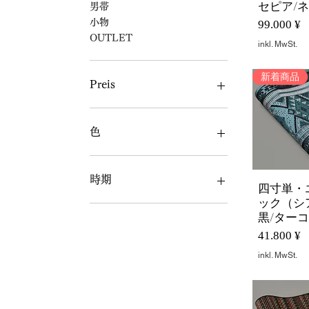
セピア/
男帯
Preis
小物
99.000 ¥
OUTLET
inkl. MwSt.
新着商品
Preis
0 ¥
151.800 ¥
色
黒
白
時期
四寸単・
Schnella
灰
ック（シ
茶
通年
黒/ター
赤
夏向き
Preis
41.800 ¥
黄
冬向き
緑
inkl. MwSt.
青
紫
桃