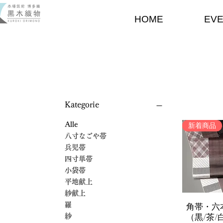
HOME
EV
Kategorie
Alle
新着商品
八寸なごや帯
兵児帯
四寸単帯
小袋帯
平地献上
紗献上
角帯・六
羅
Schnella
（黒/茶/
紗