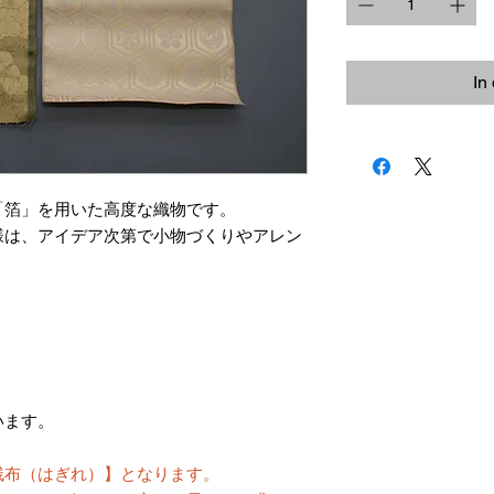
In
「箔」を用いた高度な織物です。
様は、アイデア次第で小物づくりやアレン
。
います。
残布（はぎれ）】となります。