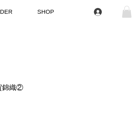
DER
SHOP
Anmelden
賀錦織②