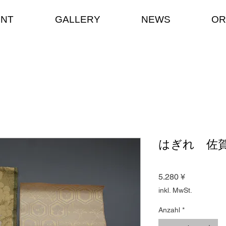
ENT
GALLERY
NEWS
OR
はぎれ 佐
Preis
5.280 ¥
inkl. MwSt.
Anzahl
*