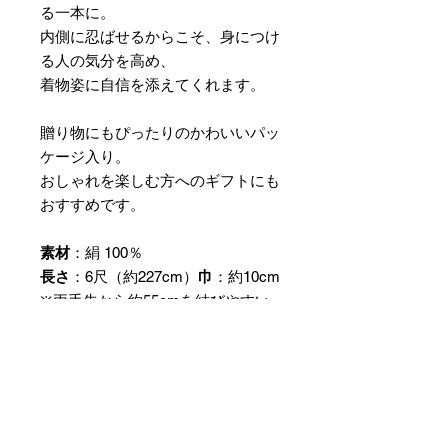
る一本に。
内側に忍ばせるからこそ、身につけ
る人の気分を高め、
着物姿に自信を添えてくれます。
贈り物にもぴったりのかわいいパッ
ケージ入り。
おしゃれを楽しむ方へのギフトにも
おすすめです。
素材
：絹 100％
長さ
：6尺（約227cm）
巾
：約10cm
※両手先から約55cmを結びやすい
よう柔らかく織り上げています。
＊3枚目の画像はパッケージ（包
装）イメージです。