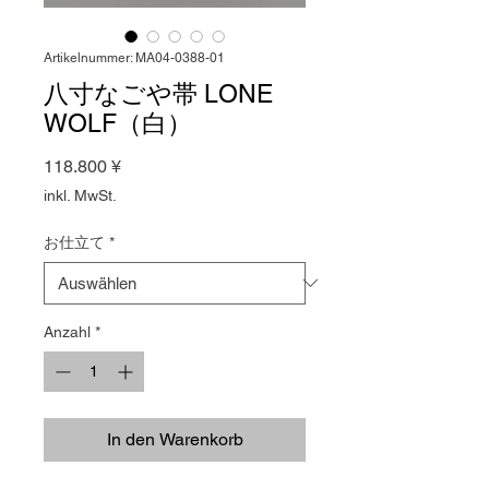
Artikelnummer: MA04-0388-01
八寸なごや帯 LONE
WOLF（白）
Preis
118.800 ¥
inkl. MwSt.
お仕立て
*
Anzahl
*
In den Warenkorb