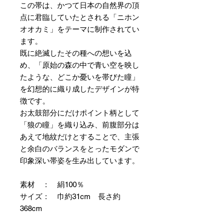
この帯は、かつて日本の自然界の頂
点に君臨していたとされる「ニホン
オオカミ」をテーマに制作されてい
ます。
既に絶滅したその種への想いを込
め、「原始の森の中で青い空を映し
たような、どこか憂いを帯びた瞳」
を幻想的に織り成したデザインが特
徴です。
お太鼓部分にだけポイント柄として
「狼の瞳」を織り込み、前腹部分は
あえて地紋だけとすることで、主張
と余白のバランスをとったモダンで
印象深い帯姿を生み出しています。
素材 ： 絹100％
サイズ： 巾約31cm 長さ約
368cm