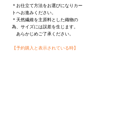
＊お仕立て方法をお選びになりカー
トへお進みください。
＊天然繊維を主原料とした織物の
為、サイズには誤差を生じます。
あらかじめご了承ください。
【予約購入と表示されている時】
在庫切れの場合に「予約購入」に切
り替わります。
そのままカートにお進みいただきご
購入いただきますと
受注生産させていただきます。
約１ヶ月～２ヶ月ほどの制作期間を
いただきますが、
新たに織り上げて納品させていただ
きます。