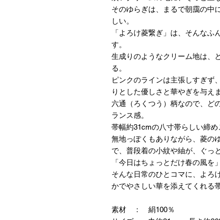
そのゆらぎは、まるで朝靄の中
しい。
「よろけ菱繋ぎ」は、そんなふ
す。
生成りのようなクリーム地は、
る。
ピンクのラインは主張しすぎず
りとした優しさと華やぎを与え
六通（ろくつう）柄なので、ど
ランス感。
帯幅約31cmの八寸帯らしい締
無地っぽくもありながら、菱のゆ
で、普段着の小紋や紬が、ぐっ
「今日はちょっとだけ春の風を
そんな日常のひとコマに、よろ
かでやさしい華を添えてくれる
素材 ： 絹100％