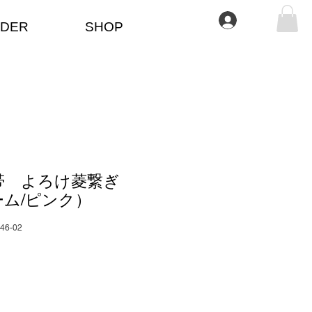
Anmelden
DER
SHOP
帯 よろけ菱繋ぎ
ム/ピンク）
346-02