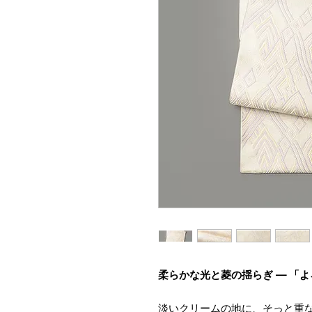
柔らかな光と菱の揺らぎ — 「
淡いクリームの地に、そっと重