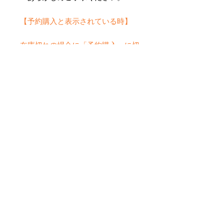
【予約購入と表示されている時】
在庫切れの場合に「予約購入」に切
り替わります。
そのままカートにお進みいただきご
購入いただきますと
受注生産させていただきます。
約１ヶ月～２ヶ月ほどの制作期間を
いただきますが、
新たに織り上げて納品させていただ
きます。
Noch keine Bewertungen
vorhanden
Jetzt die erste Bewertung