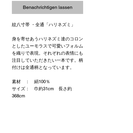
Benachrichtigen lassen
紋八寸帯 ・全通「ハリネズミ」
身を寄せあうハリネズミ達のコロン
としたユーモラスで可愛いフォルム
を織りで表現。それぞれの表情にも
注目していただきたい一本です。柄
付けは全通柄となっています。
素材 ： 絹100％
サイズ： 巾約31cm 長さ約
368cm
＊お仕立て方法をお選びになりカー
トへお進みください。
＊天然繊維を主原料とした織物の
為、サイズには誤差を生じます。