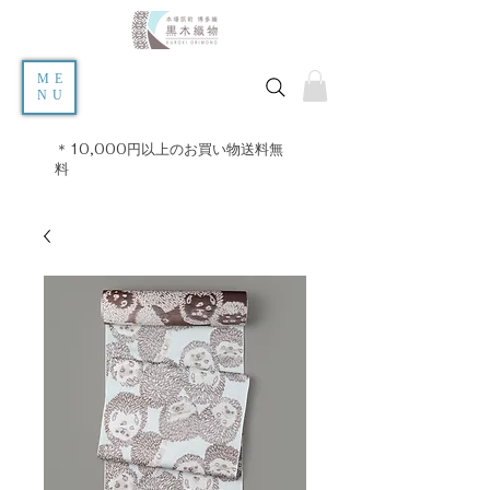
ME
NU
＊10,000円以上のお買い物送料無
料