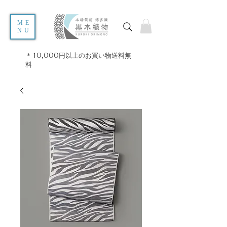
ME
NU
＊10,000円以上のお買い物送料無
料