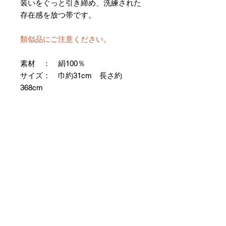
装いをぐっと引き締め、洗練された
存在感を放つ帯です。
類似品にご注意ください。
素材 ： 絹100％
サイズ： 巾約31cm 長さ約
368cm
＊お仕立て方法をお選びになりカー
トへお進みください。
＊天然繊維を主原料とした織物の
為、サイズには誤差を生じます。
あらかじめご了承ください。
【予約購入と表示されている時】
在庫切れの場合に「予約購入」に切
り替わります。