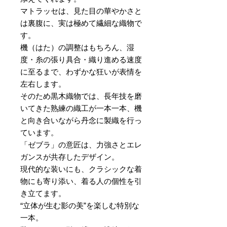
マトラッセは、見た目の華やかさと
は裏腹に、実は極めて繊細な織物で
す。
機（はた）の調整はもちろん、湿
度・糸の張り具合・織り進める速度
に至るまで、わずかな狂いが表情を
左右します。
そのため黒木織物では、長年技を磨
いてきた熟練の織工が一本一本、機
と向き合いながら丹念に製織を行っ
ています。
「ゼブラ」の意匠は、力強さとエレ
ガンスが共存したデザイン。
現代的な装いにも、クラシックな着
物にも寄り添い、着る人の個性を引
き立てます。
“立体が生む影の美”を楽しむ特別な
一本。