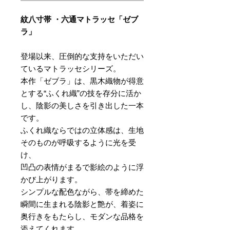
紋八寸帯 ・六通マトラッセ「ゼブ
ラ」
登場以来、圧倒的な支持をいただい
ているマトラッセシリーズ。
本作「ゼブラ」は、黒木織物が得意
とする“ふくれ織”の技を存分に活か
し、陰影の美しさを引き出した一本
です。
ふくれ織ならではの立体感は、生地
そのものが呼吸するように光を受
け、
凹凸の表情がまるで影絵のように浮
かび上がります。
シンプルな配色ながら、帯を締めた
瞬間に生まれる陰影と艶が、着姿に
奥行きをもたらし、モダンな品格を
添えてくれます。