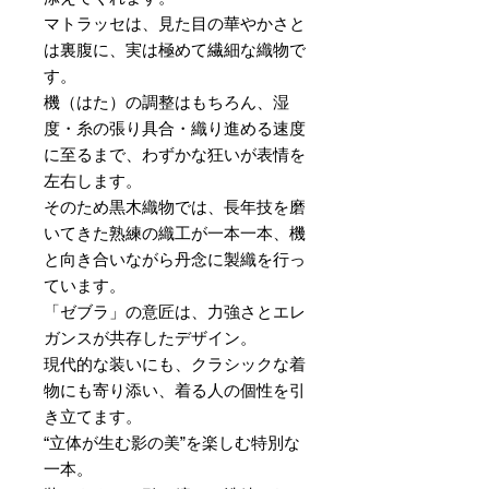
マトラッセは、見た目の華やかさと
は裏腹に、実は極めて繊細な織物で
す。
機（はた）の調整はもちろん、湿
度・糸の張り具合・織り進める速度
に至るまで、わずかな狂いが表情を
左右します。
そのため黒木織物では、長年技を磨
いてきた熟練の織工が一本一本、機
と向き合いながら丹念に製織を行っ
ています。
「ゼブラ」の意匠は、力強さとエレ
ガンスが共存したデザイン。
現代的な装いにも、クラシックな着
物にも寄り添い、着る人の個性を引
き立てます。
“立体が生む影の美”を楽しむ特別な
一本。