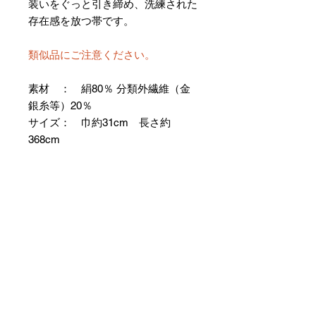
装いをぐっと引き締め、洗練された
存在感を放つ帯です。
類似品にご注意ください。
素材 ： 絹80％ 分類外繊維（金
銀糸等）20％
サイズ： 巾約31cm 長さ約
368cm
＊お仕立て方法をお選びになりカー
トへお進みください。
＊天然繊維を主原料とした織物の
為、サイズには誤差を生じます。
あらかじめご了承ください。
【予約購入と表示されている時】
在庫切れの場合に「予約購入」に切