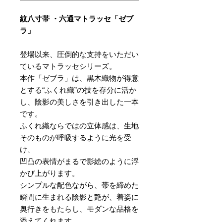
紋八寸帯 ・六通マトラッセ「ゼブ
ラ」
登場以来、圧倒的な支持をいただい
ているマトラッセシリーズ。
本作「ゼブラ」は、黒木織物が得意
とする“ふくれ織”の技を存分に活か
し、陰影の美しさを引き出した一本
です。
ふくれ織ならではの立体感は、生地
そのものが呼吸するように光を受
け、
凹凸の表情がまるで影絵のように浮
かび上がります。
シンプルな配色ながら、帯を締めた
瞬間に生まれる陰影と艶が、着姿に
奥行きをもたらし、モダンな品格を
添えてくれます。