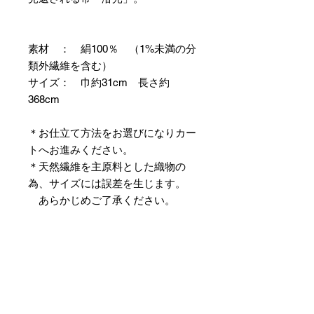
素材 ： 絹100％ （1%未満の分
類外繊維を含む）
サイズ： 巾約31cm 長さ約
368cm
＊お仕立て方法をお選びになりカー
トへお進みください。
＊天然繊維を主原料とした織物の
為、サイズには誤差を生じます。
あらかじめご了承ください。
【予約購入と表示されている時】
在庫切れの場合に「予約購入」に切
り替わります。
そのままカートにお進みいただきご