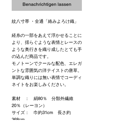
Benachrichtigen lassen
紋八寸帯 ・全通「絡みよろけ織」
経糸の一部をあえて浮かせることに
より、揺らぐような表情とレースの
ような奥行きを織り成したとても手
の込んだ商品です。
モノトーンでクールな配色、エレガ
ントな雰囲気の洋テイストの唐草。
単調な織りには無い表情でコーディ
ネイトをお楽しみください。
素材 ： 絹80％ 分類外繊維
20％（レーヨン）
サイズ： 巾約31cm 長さ約
368cm