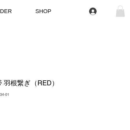
DER
SHOP
Anmelden
 羽根繋ぎ（RED）
334-01