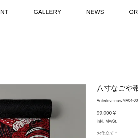
ENT
GALLERY
NEWS
OR
八寸なごや帯
Artikelnummer: MA04-0
Preis
99.000 ¥
inkl. MwSt.
お仕立て
*