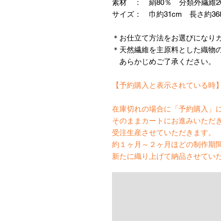
素材 ： 絹80％ 分類外繊維2
サイズ： 巾約31cm 長さ約36
＊お仕立て方法をお選びになり
＊天然繊維を主原料とした織物
あらかじめご了承ください。
【予約購入と表示されている時
在庫切れの場合に「予約購入」
そのままカートにお進みいただ
受注生産させていただきます。
約１ヶ月～２ヶ月ほどの制作期
新たに織り上げて納品させてい