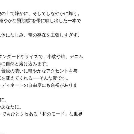
地の上で静かに、そしてしなやかに舞う。
“軽やかな飛翔感”を帯に映し出した一本で
に体になじみ、帯の存在を主張しすぎず、
 のスタンダードなサイズで、小紋や紬、デニム
のに自然と溶け込みます。
、普段の装いに軽やかなアクセントを与
気を変えてくれる──そんな帯です。
ーディネートの自由度にも余裕がありま
”に。
いあなたに。
、でもひとクセある「和のモード」な世界
。