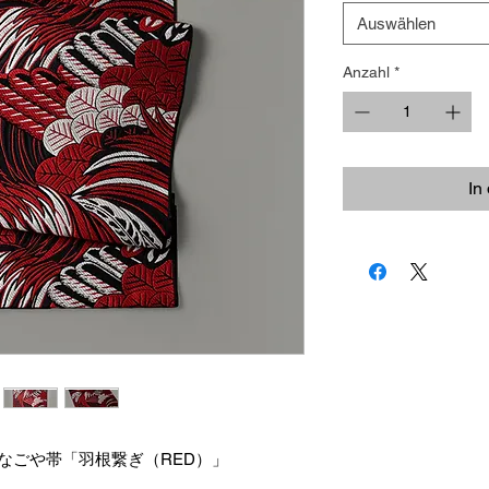
Auswählen
Anzahl
*
In
寸なごや帯「羽根繋ぎ（RED）」