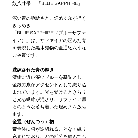
紋八寸帯 「BLUE SAPPHIRE」
深い青の静謐さと、煌めく糸が描く
きらめき ― ―
「BLUE SAPPHIRE（ブルーサファ
イア）」は、サファイアの澄んだ青
を表現した黒木織物の全通紋八寸な
ごや帯です。
洗練された青の輝き
濃紺に近い深いブルーを基調とし、
金銀の糸がアクセントとして織り込
まれています。光を受けるときらり
と光る繊維が混ざり、サファイア原
石のような落ち着いた煌めきを放ち
ます。
全通（ぜんつう）柄
帯全体に柄が途切れることなく織り
込まれており、どの部分を結んでも