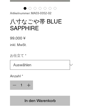
Artikelnummer: MA03-0352-02
八寸なごや帯 BLUE
SAPPHIRE
Preis
99.000 ¥
inkl. MwSt.
お仕立て
*
Anzahl
*
In den Warenkorb