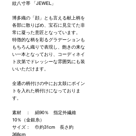
紋八寸帯 「JEWEL」
博多織の「顔」とも言える献上柄を
各部に散りばめ、宝石に見立てた非
常に凝った意匠となっています。
特徴的な柄を彩るグラデーションも
もちろん織りで表現し、飽きの来な
い一本となっており、コーディネイ
ト次第でドレッシーな雰囲気にも装
いいただけます。
全通の柄付けの中にお太鼓にポイン
トを入れた柄付けになっておりま
す。
素材 ： 絹90％ 指定外繊維
10％（金銀糸）
サイズ： 巾約31cm 長さ約
368cm