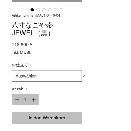
Artikelnummer: MA01-0440-04
八寸なごや帯
JEWEL（黒）
Preis
118.800 ¥
inkl. MwSt.
お仕立て
*
Anzahl
*
In den Warenkorb