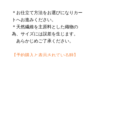
＊お仕立て方法をお選びになりカー
トへお進みください。
＊天然繊維を主原料とした織物の
為、サイズには誤差を生じます。
あらかじめご了承ください。
【予約購入と表示されている時】
在庫切れの場合に「予約購入」に切
り替わります。
そのままカートにお進みいただきご
購入いただきますと
受注生産させていただきます。
約１ヶ月～２ヶ月ほどの制作期間を
いただきますが、
新たに織り上げて納品させていただ
きます。