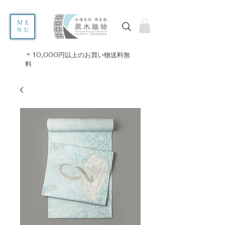
ME
NU
＊10,000円以上のお買い物送料無
料