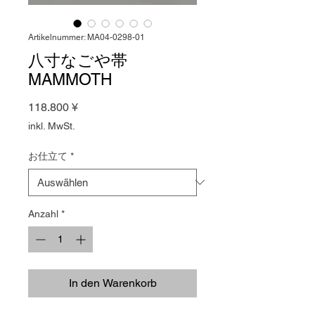
Artikelnummer: MA04-0298-01
八寸なごや帯
MAMMOTH
Preis
118.800 ¥
inkl. MwSt.
お仕立て
*
Anzahl
*
In den Warenkorb