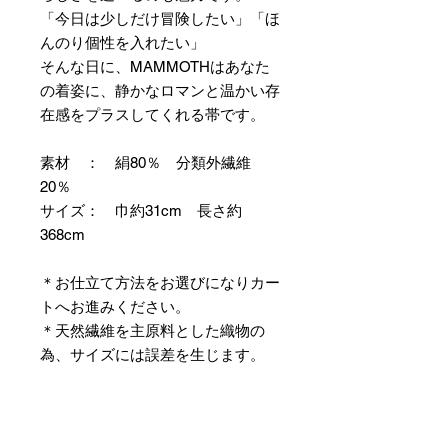
「今日は少しだけ冒険したい」「ほ
んのり個性を入れたい」
そんな日に、MAMMOTHはあなた
の着姿に、静かなロマンと温かい存
在感をプラスしてくれる帯です。
素材 ： 絹80％ 分類外繊維
20％
サイズ： 巾約31cm 長さ約
368cm
＊お仕立て方法をお選びになりカー
トへお進みください。
＊天然繊維を主原料とした織物の
為、サイズには誤差を生じます。
あらかじめご了承ください。
【予約購入と表示されている時】