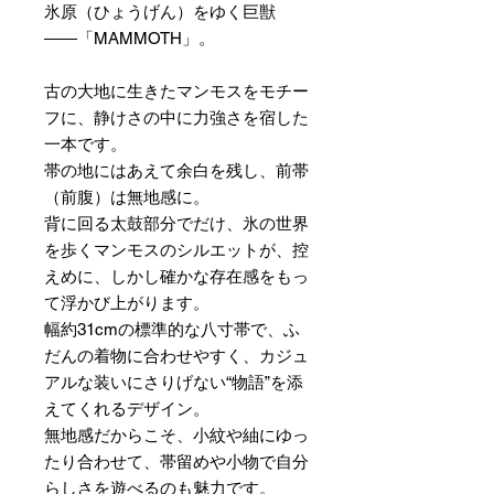
氷原（ひょうげん）をゆく巨獣
――「MAMMOTH」。
古の大地に生きたマンモスをモチー
フに、静けさの中に力強さを宿した
一本です。
帯の地にはあえて余白を残し、前帯
（前腹）は無地感に。
背に回る太鼓部分でだけ、氷の世界
を歩くマンモスのシルエットが、控
えめに、しかし確かな存在感をもっ
て浮かび上がります。
幅約31cmの標準的な八寸帯で、ふ
だんの着物に合わせやすく、カジュ
アルな装いにさりげない“物語”を添
えてくれるデザイン。
無地感だからこそ、小紋や紬にゆっ
たり合わせて、帯留めや小物で自分
らしさを遊べるのも魅力です。