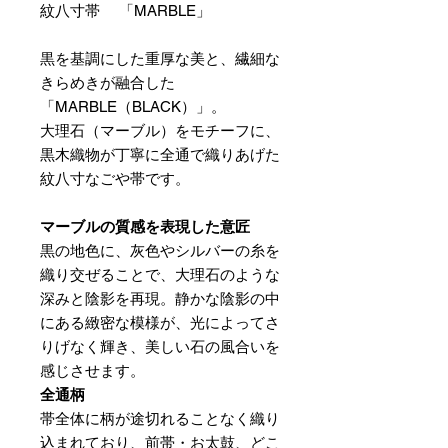
紋八寸帯 「MARBLE」
黒を基調にした重厚な美と、繊細な
きらめきが融合した
「MARBLE（BLACK）」。
大理石（マーブル）をモチーフに、
黒木織物が丁寧に全通で織りあげた
紋八寸なごや帯です。
マーブルの質感を表現した意匠
黒の地色に、灰色やシルバーの糸を
織り交ぜることで、大理石のような
深みと陰影を再現。静かな陰影の中
にある緻密な模様が、光によってさ
りげなく輝き、美しい石の風合いを
感じさせます。
全通柄
帯全体に柄が途切れることなく織り
込まれており、前帯・お太鼓、どこ