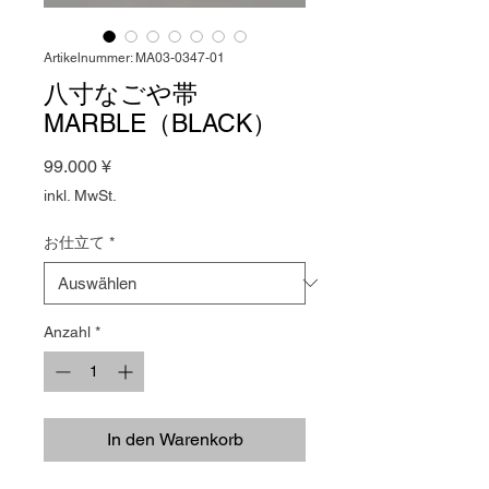
Artikelnummer: MA03-0347-01
八寸なごや帯
MARBLE（BLACK）
Preis
99.000 ¥
inkl. MwSt.
お仕立て
*
Anzahl
*
In den Warenkorb