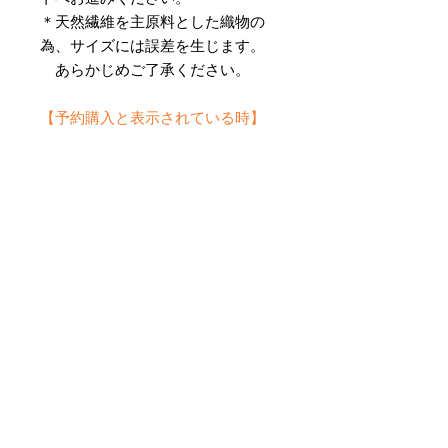
＊天然繊維を主原料とした織物の
為、サイズには誤差を生じます。
あらかじめご了承ください。
【予約購入と表示されている時】
在庫切れの場合に「予約購入」に切
り替わります。
そのままカートにお進みいただきご
購入いただきますと
受注生産させていただきます。
約１ヶ月～２ヶ月ほどの制作期間を
いただきますが、
新たに織り上げて納品させていただ
きます。