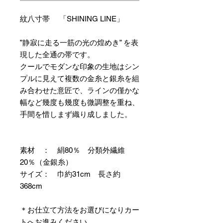
紋八寸帯 「SHINING LINE」
”静寂に走る一筋の光の煌めき” を表
現した全通の帯です。
クールでモダンな印象の生地はシン
プルに見えて複数の金糸と銀糸を組
み合わせた意匠で、ラインの僅かな
幅など幾度も幾度も微調整を重ね、
手間を惜しまず織り成しました。
素材 ： 絹80％ 分類外繊維
20％（金銀糸）
サイズ： 巾約31cm 長さ約
368cm
＊お仕立て方法をお選びになりカー
トへお進みください。