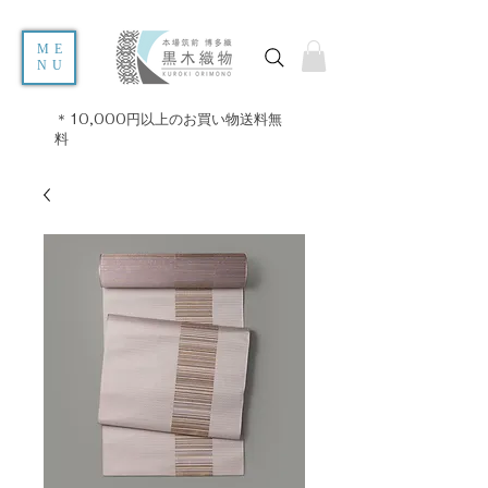
ME
NU
＊10,000円以上のお買い物送料無
料