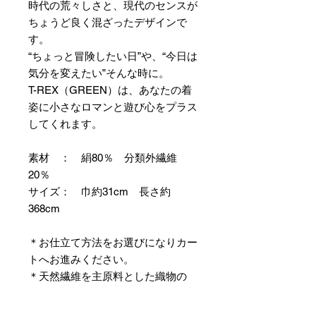
時代の荒々しさと、現代のセンスが
ちょうど良く混ざったデザインで
す。
“ちょっと冒険したい日”や、“今日は
気分を変えたい”そんな時に。
T-REX（GREEN）は、あなたの着
姿に小さなロマンと遊び心をプラス
してくれます。
素材 ： 絹80％ 分類外繊維
20％
サイズ： 巾約31cm 長さ約
368cm
＊お仕立て方法をお選びになりカー
トへお進みください。
＊天然繊維を主原料とした織物の
為、サイズには誤差を生じます。
あらかじめご了承ください。