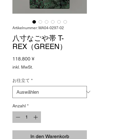
Artikelnummer: MA04-0297-02
八寸なごや帯 T-
REX（GREEN）
Preis
118.800 ¥
inkl. MwSt.
お仕立て
*
Anzahl
*
In den Warenkorb