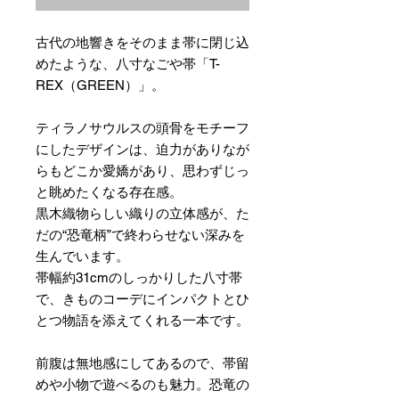
古代の地響きをそのまま帯に閉じ込
めたような、八寸なごや帯「T-
REX（GREEN）」。
ティラノサウルスの頭骨をモチーフ
にしたデザインは、迫力がありなが
らもどこか愛嬌があり、思わずじっ
と眺めたくなる存在感。
黒木織物らしい織りの立体感が、た
だの“恐竜柄”で終わらせない深みを
生んでいます。
帯幅約31cmのしっかりした八寸帯
で、きものコーデにインパクトとひ
とつ物語を添えてくれる一本です。
前腹は無地感にしてあるので、帯留
めや小物で遊べるのも魅力。恐竜の