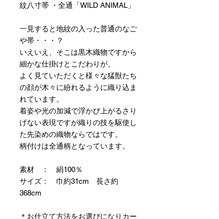
紋八寸帯 ・全通「WILD ANIMAL」
一見すると地紋の入った普通のなご
や帯・・・？
いえいえ、そこは黒木織物ですから
細かな仕掛けとこだわりが。
よく見ていただくと様々な猛獣たち
の顔が木々に紛れるように織り込ま
れています。
着姿や光の加減で浮かび上がるさり
げない表現ですが織りの技を駆使し
た先染めの織物ならではです。
柄付けは全通柄となっています。
素材 ： 絹100％
サイズ： 巾約31cm 長さ約
368cm
＊お仕立て方法をお選びになりカー