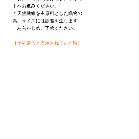
トへお進みください。
＊天然繊維を主原料とした織物の
為、サイズには誤差を生じます。
あらかじめご了承ください。
【予約購入と表示されている時】
在庫切れの場合に「予約購入」に切
り替わります。
そのままカートにお進みいただきご
購入いただきますと
受注生産させていただきます。
約１ヶ月～２ヶ月ほどの制作期間を
いただきますが、
新たに織り上げて納品させていただ
きます。