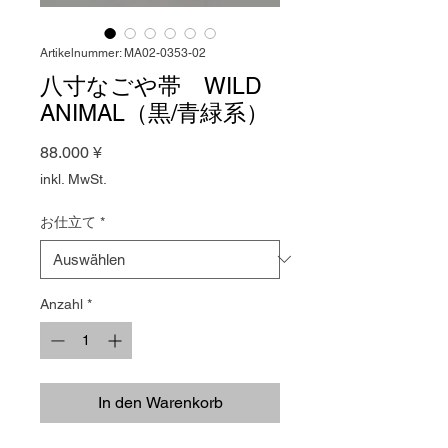
Artikelnummer: MA02-0353-02
八寸なごや帯 WILD
ANIMAL（黒/青緑系）
Preis
88.000 ¥
inkl. MwSt.
お仕立て
*
Anzahl
*
In den Warenkorb