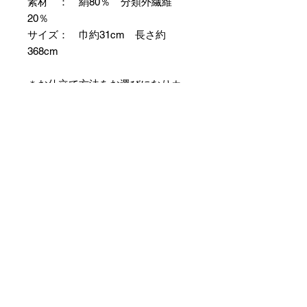
素材 ： 絹80％ 分類外繊維
20％
サイズ： 巾約31cm 長さ約
368cm
＊お仕立て方法をお選びになりカー
トへお進みください。
＊天然繊維を主原料とした織物の
為、サイズには誤差を生じます。
あらかじめご了承ください。
【予約購入と表示されている時】
在庫切れの場合に「予約購入」に切
り替わります。
そのままカートにお進みいただきご
購入いただきますと
受注生産させていただきます。
約１ヶ月～２ヶ月ほどの制作期間を