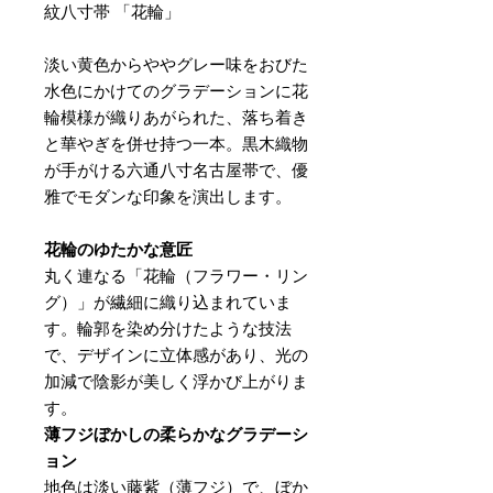
紋八寸帯 「花輪」
淡い黄色からややグレー味をおびた
水色にかけてのグラデーションに花
輪模様が織りあがられた、落ち着き
と華やぎを併せ持つ一本。黒木織物
が手がける六通八寸名古屋帯で、優
雅でモダンな印象を演出します。
花輪のゆたかな意匠
丸く連なる「花輪（フラワー・リン
グ）」が繊細に織り込まれていま
す。輪郭を染め分けたような技法
で、デザインに立体感があり、光の
加減で陰影が美しく浮かび上がりま
す。
薄フジぼかしの柔らかなグラデーシ
ョン
地色は淡い藤紫（薄フジ）で、ぼか