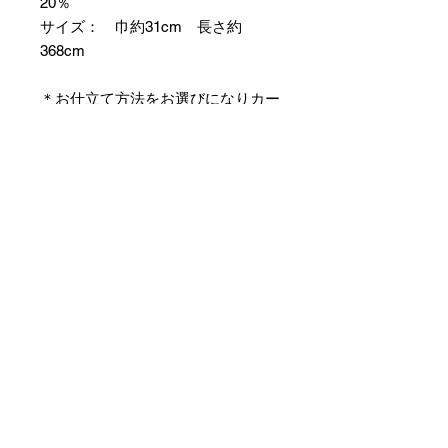
20％
サイズ： 巾約31cm 長さ約
368cm
＊お仕立て方法をお選びになりカー
トへお進みください。
＊天然繊維を主原料とした織物の
為、サイズには誤差を生じます。
あらかじめご了承ください。
【予約購入と表示されている時】
在庫切れの場合に「予約購入」に切
り替わります。
そのままカートにお進みいただきご
購入いただきますと
受注生産させていただきます。
約１ヶ月～２ヶ月ほどの制作期間を
いただきますが、