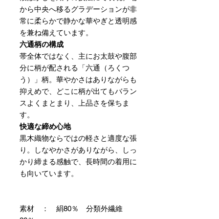
から中央へ移るグラデーションが非
常に柔らかで静かな華やぎと透明感
を兼ね備えています。
六通柄の構成
帯全体ではなく、主にお太鼓や腹部
分に柄が配される「六通（ろくつ
う）」柄。華やかさはありながらも
抑えめで、どこに柄が出てもバラン
スよくまとまり、上品さを保ちま
す。
快適な締め心地
黒木織物ならではの軽さと適度な張
り。しなやかさがありながら、しっ
かり締まる感触で、長時間の着用に
も向いています。
素材 ： 絹80％ 分類外繊維