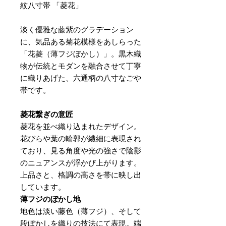
紋八寸帯 「菱花」
淡く優雅な藤紫のグラデーション
に、気品ある菊花模様をあしらった
「花菱（薄フジぼかし）」。黒木織
物が伝統とモダンを融合させて丁寧
に織りあげた、六通柄の八寸なごや
帯です。
菱花繋ぎの意匠
菱花を並べ織り込まれたデザイン。
花びらや葉の輪郭が繊細に表現され
ており、見る角度や光の強さで陰影
のニュアンスが浮かび上がります。
上品さと、格調の高さを帯に映し出
しています。
薄フジのぼかし地
地色は淡い藤色（薄フジ）、そして
段ぼかしを織りの技法にて表現。端