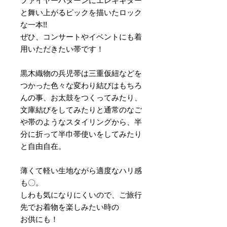
ファイヤーパターンにエレキギター
と舞い上がるピックを描いたロック
な一本!!
ぜひ、コンサートやイベントにも着
用いただきたい帯です！
黒木織物の兵児帯は三重仮紐などを
つかった色々な変わり結びはもちろ
んの事、お太鼓をつくってみたり、
文庫結びをしてみたりと通常のなご
や帯のようなスタイリングから、半
分に折って半巾帯使いをしてみたり
と自由自在。
薄くて軽い生地ながら適度なハリ感
も〇。
しわも気になりにくいので、ご旅行
先でお着物を楽しみたい時の
お供にも！