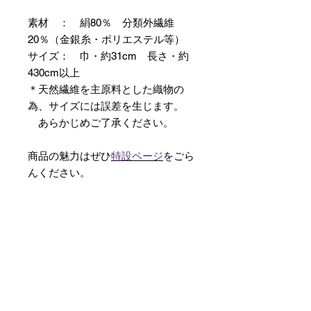
素材 ： 絹80％ 分類外繊維
20％（金銀糸・ポリエステル等）
サイズ： 巾・約31cm 長さ・約
430cm以上
＊天然繊維を主原料とした織物の
為、サイズには誤差を生じます。
あらかじめご了承ください。
商品の魅力はぜひ
特設ページ
をごら
んください。
【予約購入と表示されている時】
在庫切れの場合に「予約購入」に切
り替わります。
そのままカートにお進みいただきご
購入いただきますと
受注生産させていただきます。